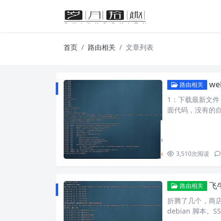
首页
路由相关
文章列表
w
路由相关
1：下载最新文件，
面代码，没有的
3,510
次阅读
飞
路由相关
折腾了几个，商店
debian 脚本。S