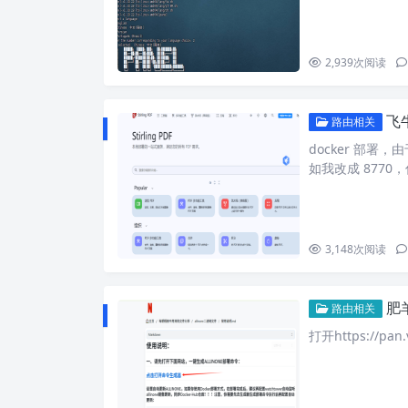
2,939
次阅读
飞牛
路由相关
docker 部署
如我改成 8770
3,148
次阅读
肥羊
路由相关
打开https://pa