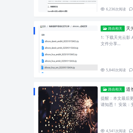
6,236
次阅读
天
路由相关
1: 下载天光云影 A
文件分享…
5,840
次阅读
道
路由相关
提醒：本文最后更新
请知悉！ 安装：
4,541
次阅读