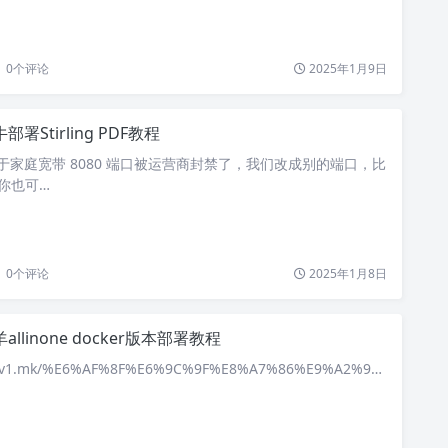
0
个评论
2025年1月9日
部署Stirling PDF教程
，由于家庭宽带 8080 端口被运营商封禁了，我们改成别的端口，比
，你也可…
0
个评论
2025年1月8日
allinone docker版本部署教程
n.v1.mk/%E6%AF%8F%E6%9C%9F%E8%A7%86%E9%A2%9…